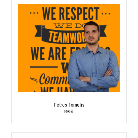
Petros Tomelis
開発者