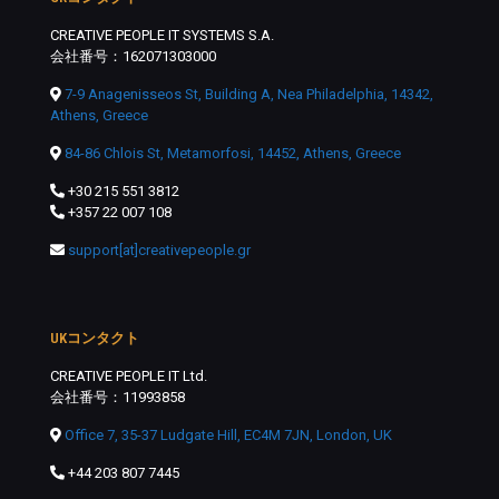
CREATIVE PEOPLE IT SYSTEMS S.A.
会社番号：162071303000
7-9 Anagenisseos St, Building A, Nea Philadelphia, 14342,
Athens, Greece
84-86 Chlois St, Metamorfosi, 14452, Athens, Greece
+30 215 551 3812
+357 22 007 108
support[at]creativepeople.gr
UKコンタクト
CREATIVE PEOPLE IT Ltd.
会社番号：11993858
Office 7, 35-37 Ludgate Hill, EC4M 7JN, London, UK
+44 203 807 7445