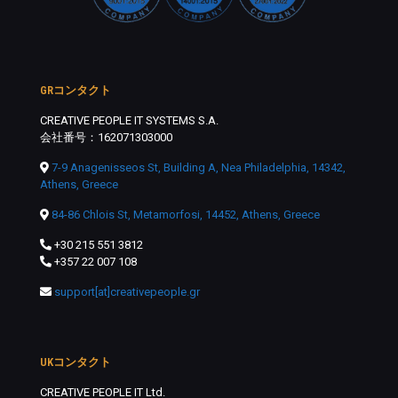
GRコンタクト
CREATIVE PEOPLE IT SYSTEMS S.A.
会社番号：162071303000
7-9 Anagenisseos St, Building A, Nea Philadelphia, 14342,
Athens, Greece
84-86 Chlois St, Metamorfosi, 14452, Athens, Greece
+30 215 551 3812
+357 22 007 108
support[at]creativepeople.gr
UKコンタクト
CREATIVE PEOPLE IT Ltd.