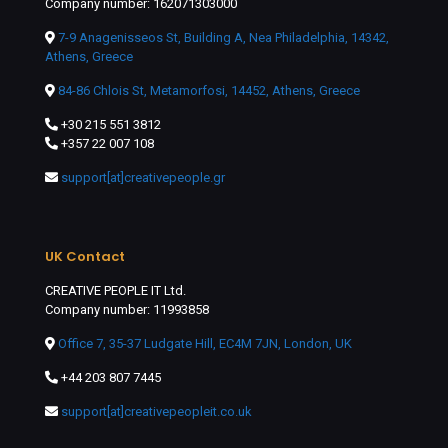
Company number: 162071303000
7-9 Anagenisseos St, Building A, Nea Philadelphia, 14342,
Athens, Greece
84-86 Chlois St, Metamorfosi, 14452, Athens, Greece
+30 215 551 3812
+357 22 007 108
support[at]creativepeople.gr
UK Contact
CREATIVE PEOPLE IT Ltd.
Company number: 11993858
Office 7, 35-37 Ludgate Hill, EC4M 7JN, London, UK
+44 203 807 7445
support[at]creativepeopleit.co.uk