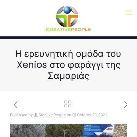
H ερευνητική ομάδα του
Xenios στο φαράγγι της
Σαμαριάς
Published by
Creative People
on
October 21, 2021