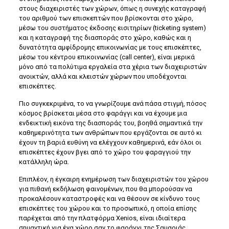
στους διαχειριστές των χώρων, όπως η συνεχής καταγραφή
του αριθμού των επισκεπτών που βρίσκονται στο χώρο,
μέσω του συστήματος έκδοσης εισιτηρίων (ticketing system)
και η καταγραφή της διασποράς στο χώρο, καθώς και η
δυνατότητα αμφίδρομης επικοινωνίας με τους επισκέπτες,
μέσω του κέντρου επικοινωνίας (call center), είναι μερικά
μόνο από τα πολύτιμα εργαλεία στα χέρια των διαχειριστών
ανοικτών, αλλά και κλειστών χώρων που υποδέχονται
επισκέπτες.
Πιο συγκεκριμένα, το να γνωρίζουμε ανά πάσα στιγμή, πόσος
κόσμος βρίσκεται μέσα στο φαράγγι και να έχουμε μια
ενδεικτική εικόνα της διασποράς του, βοηθά σημαντικά την
καθημερινότητα των ανθρώπων που εργάζονται σε αυτό κι
έχουν τη βαριά ευθύνη να ελέγχουν καθημερινά, εάν όλοι οι
επισκέπτες έχουν βγει από το χώρο του φαραγγιού την
κατάλληλη ώρα.
Επιπλέον, η έγκαιρη ενημέρωση των διαχειριστών του χώρου
για πιθανή εκδήλωση φαινομένων, που θα μπορούσαν να
προκαλέσουν καταστροφές και να θέσουν σε κίνδυνο τους
επισκέπτες του χώρου και το προσωπικό, η οποία επίσης
παρέχεται από την πλατφόρμα Xenios, είναι ιδιαίτερα
σημαντική για ένα χώρο σαν το φαράγγι της Σαμαριάς.