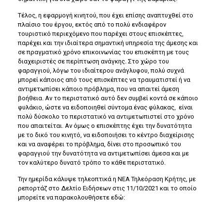
Τέλος, η εφαρμογή κινητού, που έχει επίσης αναπτυχθεί στο
πλαίσιο του έργου, εκτός από το πολύ ενδιαφέρον
τουριστικό περιεχόμενο που παρέχει στους επισκέπτες,
παρέχει και την ιδιαίτερα σημαντική υπηρεσία της άμεσης και
σε πραγματικό χρόνο επικοινωνίας του επισκέπτη με τους
διαχειριστές σε περίπτωση ανάγκης. Στο χώρο του
φαραγγιού, λόγω του ιδιαίτερου ανάγλυφου, πολύ συχνά
μπορεί κάποιος από τους επισκέπτες να τραυματιστεί ή να
αντιμετωπίσει κάποιο πρόβλημα, που να απαιτεί άμεση
βοήθεια. Αν το περιστατικό αυτό δεν συμβεί κοντά σε κάποιο
φυλάκιο, ώστε να ειδοποιηθεί σύντομα ένας φύλακας, είναι
πολύ δύσκολο το περιστατικό να αντιμετωπιστεί στο χρόνο
που απαιτείται. Αν όμως ο επισκέπτης έχει την δυνατότητα
με το δικό του κινητό, να ειδοποιήσει το κέντρο διαχείρισης
και να αναφέρει το πρόβλημα, δίνει στο προσωπικό του
φαραγγιού την δυνατότητα να αντιμετωπίσει άμεσα και με
τον καλύτερο δυνατό τρόπο το κάθε περιστατικό.
Την ημερίδα κάλυψε τηλεοπτικά η ΝΕΑ Τηλεόραση Κρήτης, με
ρεπορτάζ στο Δελτίο Ειδήσεων στις 11/10/2021 και το οποίο
μπορείτε να παρακολουθήσετε εδώ: