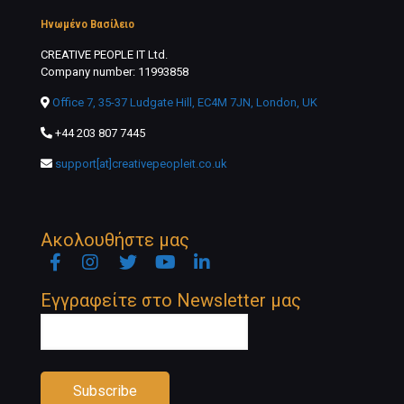
Ηνωμένο Βασίλειο
CREATIVE PEOPLE IT Ltd.
Company number: 11993858
Office 7, 35-37 Ludgate Hill, EC4M 7JN, London, UK
+44 203 807 7445
support[at]creativepeopleit.co.uk
Ακολουθήστε μας
Facebook
Instagram
Twitter
YouTube
Linkedin
Newsletter
Εγγραφείτε στο Newsletter μας