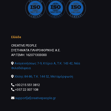
Ελλάδα
CREATIVE PEOPLE
ΣΥΣΤΗΜΑΤΑ ΠΛΗΡΟΦΟΡΙΚΗΣ Α.Ε.
ΑΡ.ΓΕΜΗ: 162071303000
Αναγεννήσεως 7-9, Κτίριο Α, Τ.Κ. 143 42, Νέα
Φιλαδέλφεια
Χλόης 84-86, Τ.Κ. 144 52, Μεταμόρφωση
+30 215 551 3812
+357 22 007 108
support[at]creativepeople.gr