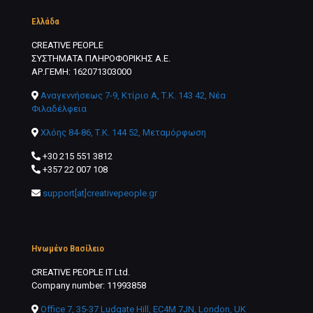
Ελλάδα
CREATIVE PEOPLE
ΣΥΣΤΗΜΑΤΑ ΠΛΗΡΟΦΟΡΙΚΗΣ Α.Ε.
ΑΡ.ΓΕΜΗ: 162071303000
Αναγεννήσεως 7-9, Κτίριο Α, Τ.Κ. 143 42, Νέα
Φιλαδέλφεια
Χλόης 84-86, Τ.Κ. 144 52, Μεταμόρφωση
+30 215 551 3812
+357 22 007 108
support[at]creativepeople.gr
Ηνωμένο Βασίλειο
CREATIVE PEOPLE IT Ltd.
Company number: 11993858
Office 7, 35-37 Ludgate Hill, EC4M 7JN, London, UK