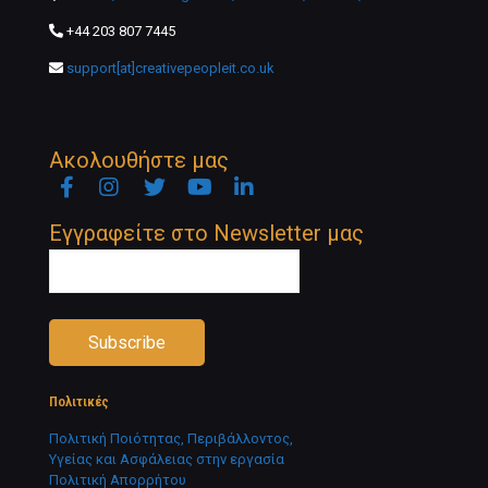
+44 203 807 7445
support[at]creativepeopleit.co.uk
Ακολουθήστε μας
Facebook
Instagram
Twitter
YouTube
Linkedin
Newsletter
Εγγραφείτε στο Newsletter μας
Πολιτικές
Πολιτική Ποιότητας, Περιβάλλοντος,
Υγείας και Ασφάλειας στην εργασία
Πολιτική Απορρήτου