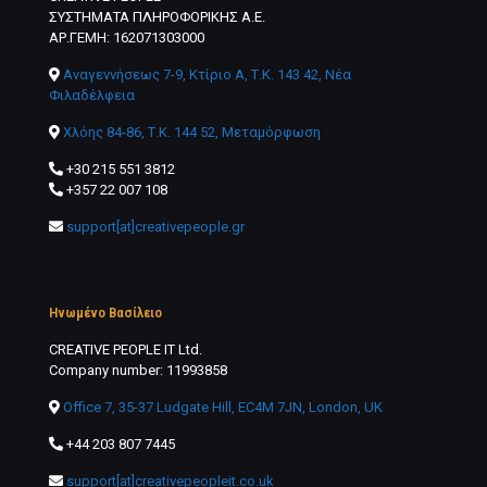
ΣΥΣΤΗΜΑΤΑ ΠΛΗΡΟΦΟΡΙΚΗΣ Α.Ε.
ΑΡ.ΓΕΜΗ: 162071303000
Αναγεννήσεως 7-9, Κτίριο Α, Τ.Κ. 143 42, Νέα
Φιλαδέλφεια
Χλόης 84-86, Τ.Κ. 144 52, Μεταμόρφωση
+30 215 551 3812
+357 22 007 108
support[at]creativepeople.gr
Ηνωμένο Βασίλειο
CREATIVE PEOPLE IT Ltd.
Company number: 11993858
Office 7, 35-37 Ludgate Hill, EC4M 7JN, London, UK
+44 203 807 7445
support[at]creativepeopleit.co.uk