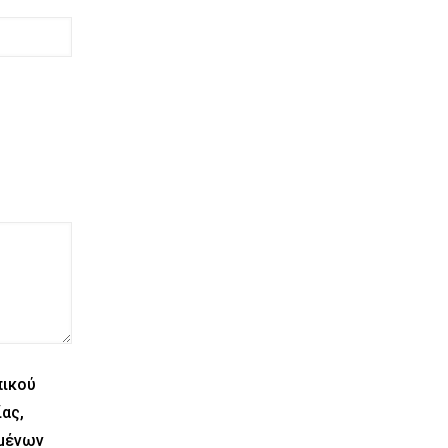
πικού
ας,
ομένων