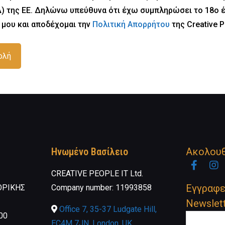
) της ΕΕ. Δηλώνω υπεύθυνα ότι έχω συμπληρώσει το 18ο έ
 μου και αποδέχομαι την
Πολιτική Απορρήτου
της Creative P
Ηνωμένο Βασίλειο
Ακολουθ
Facebo
I
CREATIVE PEOPLE IT Ltd.
Newslette
Εγγραφε
ΟΡΙΚΗΣ
Company number: 11993858
Newslet
Office 7, 35-37 Ludgate Hill,
00
EC4M 7JN, London, UK