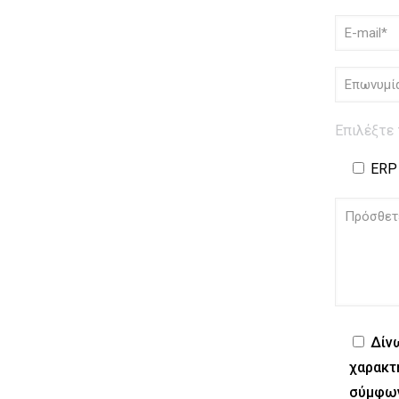
Επιλέξτε 
ERP
Δίν
χαρακτ
σύμφων