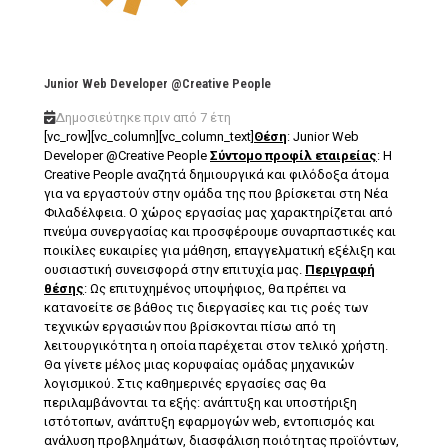
Junior Web Developer @Creative People
Δημοσιεύτηκε πριν από 7 έτη
[vc_row][vc_column][vc_column_text]
Θέση
: Junior Web
Developer @Creative People
Σύντομο προφίλ εταιρείας
: Η
Creative People αναζητά δημιουργικά και φιλόδοξα άτομα
για να εργαστούν στην ομάδα της που βρίσκεται στη Νέα
Φιλαδέλφεια. Ο χώρος εργασίας μας χαρακτηρίζεται από
πνεύμα συνεργασίας και προσφέρουμε συναρπαστικές και
ποικίλες ευκαιρίες για μάθηση, επαγγελματική εξέλιξη και
ουσιαστική συνεισφορά στην επιτυχία μας.
Περιγραφή
θέσης
: Ως επιτυχημένος υποψήφιος, θα πρέπει να
κατανοείτε σε βάθος τις διεργασίες και τις ροές των
τεχνικών εργασιών που βρίσκονται πίσω από τη
λειτουργικότητα η οποία παρέχεται στον τελικό χρήστη.
Θα γίνετε μέλος μιας κορυφαίας ομάδας μηχανικών
λογισμικού. Στις καθημερινές εργασίες σας θα
περιλαμβάνονται τα εξής: ανάπτυξη και υποστήριξη
ιστότοπων, ανάπτυξη εφαρμογών web, εντοπισμός και
ανάλυση προβλημάτων, διασφάλιση ποιότητας προϊόντων,