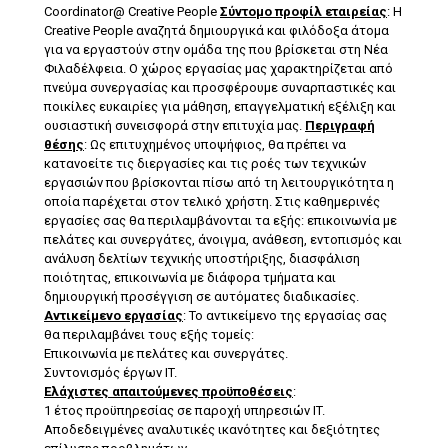
Coordinator@ Creative People
Σύντομο προφίλ εταιρείας
: Η
Creative People αναζητά δημιουργικά και φιλόδοξα άτομα
για να εργαστούν στην ομάδα της που βρίσκεται στη Νέα
Φιλαδέλφεια. Ο χώρος εργασίας μας χαρακτηρίζεται από
πνεύμα συνεργασίας και προσφέρουμε συναρπαστικές και
ποικίλες ευκαιρίες για μάθηση, επαγγελματική εξέλιξη και
ουσιαστική συνεισφορά στην επιτυχία μας.
Περιγραφή
θέσης
: Ως επιτυχημένος υποψήφιος, θα πρέπει να
κατανοείτε τις διεργασίες και τις ροές των τεχνικών
εργασιών που βρίσκονται πίσω από τη λειτουργικότητα η
οποία παρέχεται στον τελικό χρήστη. Στις καθημερινές
εργασίες σας θα περιλαμβάνονται τα εξής: επικοινωνία με
πελάτες και συνεργάτες, άνοιγμα, ανάθεση, εντοπισμός και
ανάλυση δελτίων τεχνικής υποστήριξης, διασφάλιση
ποιότητας, επικοινωνία με διάφορα τμήματα και
δημιουργική προσέγγιση σε αυτόματες διαδικασίες.
Αντικείμενο εργασίας
: Το αντικείμενο της εργασίας σας
θα περιλαμβάνει τους εξής τομείς:
Επικοινωνία με πελάτες και συνεργάτες.
Συντονισμός έργων IT.
Ελάχιστες απαιτούμενες προϋποθέσεις
:
1 έτος προϋπηρεσίας σε παροχή υπηρεσιών IT.
Αποδεδειγμένες αναλυτικές ικανότητες και δεξιότητες