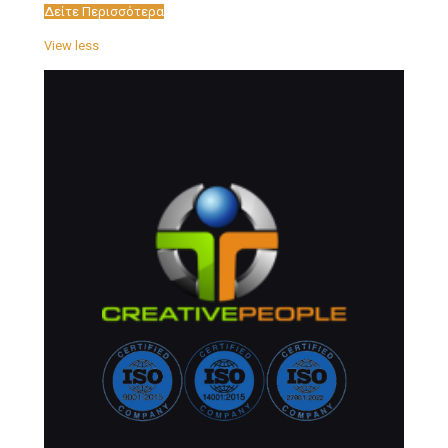
Δείτε Περισσότερα
View less