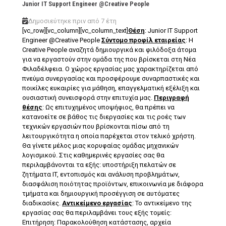
Junior IT Support Engineer @Creative People
Δημοσιεύτηκε πριν από 7 έτη
[vc_row][vc_column][vc_column_text]
Θέση
: Junior IT Support
Engineer @Creative People
Σύντομο προφίλ εταιρείας
: Η
Creative People αναζητά δημιουργικά και φιλόδοξα άτομα
για να εργαστούν στην ομάδα της που βρίσκεται στη Νέα
Φιλαδέλφεια. Ο χώρος εργασίας μας χαρακτηρίζεται από
πνεύμα συνεργασίας και προσφέρουμε συναρπαστικές και
ποικίλες ευκαιρίες για μάθηση, επαγγελματική εξέλιξη και
ουσιαστική συνεισφορά στην επιτυχία μας.
Περιγραφή
θέσης
: Ως επιτυχημένος υποψήφιος, θα πρέπει να
κατανοείτε σε βάθος τις διεργασίες και τις ροές των
τεχνικών εργασιών που βρίσκονται πίσω από τη
λειτουργικότητα η οποία παρέχεται στον τελικό χρήστη.
Θα γίνετε μέλος μιας κορυφαίας ομάδας μηχανικών
λογισμικού. Στις καθημερινές εργασίες σας θα
περιλαμβάνονται τα εξής: υποστήριξη πελατών σε
ζητήματα IT, εντοπισμός και ανάλυση προβλημάτων,
διασφάλιση ποιότητας προϊόντων, επικοινωνία με διάφορα
τμήματα και δημιουργική προσέγγιση σε αυτόματες
διαδικασίες.
Αντικείμενο εργασίας
: Το αντικείμενο της
εργασίας σας θα περιλαμβάνει τους εξής τομείς:
Επιτήρηση: Παρακολούθηση κατάστασης, αρχεία