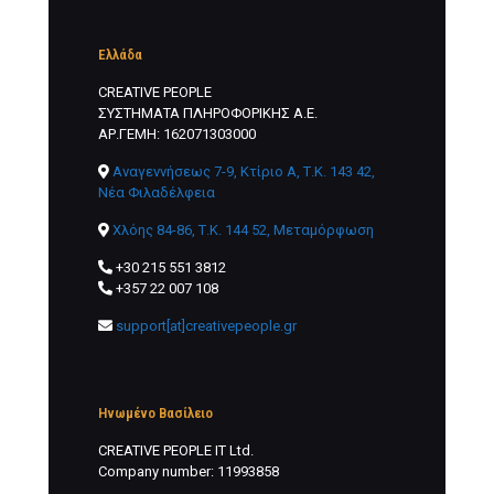
Ελλάδα
CREATIVE PEOPLE
ΣΥΣΤΗΜΑΤΑ ΠΛΗΡΟΦΟΡΙΚΗΣ Α.Ε.
ΑΡ.ΓΕΜΗ: 162071303000
Αναγεννήσεως 7-9, Κτίριο Α, Τ.Κ. 143 42,
Νέα Φιλαδέλφεια
Χλόης 84-86, Τ.Κ. 144 52, Μεταμόρφωση
+30 215 551 3812
+357 22 007 108
support[at]creativepeople.gr
Ηνωμένο Βασίλειο
CREATIVE PEOPLE IT Ltd.
Company number: 11993858