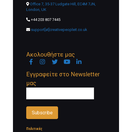
Office 7, 35-37 Ludgate Hill, EC4M 7JN,
London, UK
+44 203 807 7445
support[at]creativepeopleit.co.uk
Ακολουθήστε μας
Facebook
Instagram
Twitter
YouTube
Linkedin
Newsletter
Εγγραφείτε στο Newsletter
μας
Πολιτικές