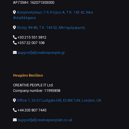
ΑΡ.ΓΕΜΗ: 162071303000
Αναγεννήσεως 7-9, Κτίριο Α, Τ.Κ. 143 42, Νέα
Φιλαδέλφεια
Χλόης 84-86, Τ.Κ. 144 52, Μεταμόρφωση
+30 215 551 3812
+357 22 007 108
support[at]creativepeople.gr
Ηνωμένο Βασίλειο
CREATIVE PEOPLE IT Ltd.
Company number: 11993858
Office 7, 35-37 Ludgate Hill, EC4M 7JN, London, UK
+44 203 807 7445
support[at]creativepeopleit.co.uk